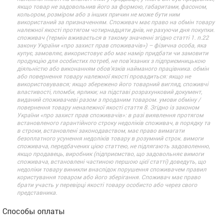
якщо товар не задовольнив його за формою, габаритами, фасоном,
кольором, розміром або з інших причин не може бути ним
використаний за призначенням. Споживач має право на обмін товару
належної якості протягом чотирнадцяти днів, не рахуючи дня покупки.
споживач (термін вживається в такому значенні згідно статті 1. п.22
закону України «про захист прав споживачів») – фізична особа, яка
купує, замовляє, використовує або має намір придбати чи замовити
продукцію для особистих потреб, не пов’язаних з підприємницькою
діяльністю або виконанням обов’язків найманого працівника. обмін
або повернення товару належної якості провадиться: якщо не
використовувався; якщо збережено його товарний вигляд, споживчі
властивості, пломби, ярлики; на підставі розрахунковий документ,
виданий споживачеві разом з проданим товаром. умови обміну /
повернення товару неналежної якості стаття 8. Згідно із законом
України «про захист прав споживачів»: в разі виявлення протягом
встановленого гарантійного строку недоліків споживач, в порядку та
в строки, встановлені законодавством, має право вимагати
безоплатного усунення недоліків товару в розумний строк. вимоги
споживача, передбачених цією статтею, не підлягають задоволенню,
якщо продавець, виробник (підприємство, що задовольняє вимоги
споживача, встановлені частиною першою цієї статті) доведуть, що
недоліки товару виникли внаслідок порушення споживачем правил
користування товаром або його зберігання. Споживач має право
брати участь у перевірці якості товару особисто або через свого
представника.
Способы оплаты