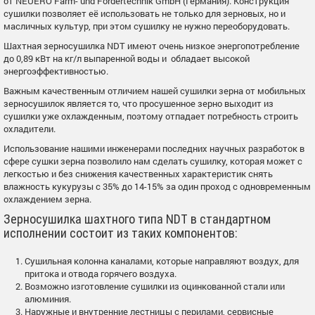
от NEUERO Farm- und Fördertechnik GmbH (Германия). Конструкция
сушилки позволяет её использовать не только для зерновых, но и
масличных культур, при этом сушилку не нужно переоборудовать.
Шахтная зерносушилка NDT имеют очень низкое энергопотребление
до 0,89 кВт на кг/л выпаренной воды и обладает высокой
энергоэффективностью.
Важным качественным отличием нашей сушилки зерна от мобильных
зерносушилок является то, что просушенное зерно выходит из
сушилки уже охлажденным, поэтому отпадает потребность строить
охладители.
Использование нашими инженерами последних научных разработок в
сфере сушки зерна позволило нам сделать сушилку, которая может с
легкостью и без снижения качественных характеристик снять
влажность кукурузы с 35% до 14-15% за один проход с одновременным
охлаждением зерна.
Зерносушилка шахтного типа NDT в стандартном
исполнении состоит из таких компонентов:
Сушильная колонна каналами, которые направляют воздух, для
притока и отвода горячего воздуха.
Возможно изготовление сушилки из оцинкованной стали или
алюминия.
Наружные и внутренние лестницы с перилами, сервисные