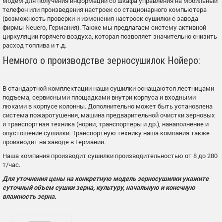
модем для получения информации со шкафа управления на мобильный
телефон или произведения настроек со стационарного компьютера
(возможность проверки и изменения настроек сушилки с завода
фирмы Neuero, Германия). Также мы предлагаем систему активной
циркуляции горячего воздуха, которая позволяет значительно снизить
расход топлива и т.д.
Немного о производстве зерносушилок Нойеро:
В стандартной комплектации наши сушилки оснащаются лестницами
подъема, сервисными площадками внутри корпуса и входными
люками в корпусе колонны. Дополнительно может быть установлена
система пожаротушения, машина предварительной очистки зерновых
и транспортная техника (нории, транспортеры и др.), нанаполнение и
опустошение сушилки. Транспортную технику наша компания также
производит на заводе в Германии.
Наша компания производит сушилки производительностью от 8 до 280
т/час.
Для уточнения цены на конкретную модель зерносушилки укажите
суточный объем сушки зерна, культуру, начальную и конечную
влажность зерна.