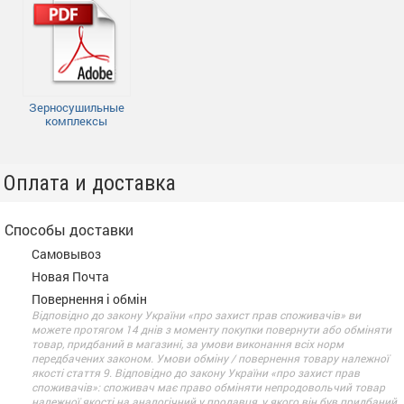
Зерносушильные
комплексы
Оплата и доставка
Способы доставки
Самовывоз
Новая Почта
Повернення і обмін
Відповідно до закону України «про захист прав споживачів» ви
можете протягом 14 днів з моменту покупки повернути або обміняти
товар, придбаний в магазині, за умови виконання всіх норм
передбачених законом. Умови обміну / повернення товару належної
якості стаття 9. Відповідно до закону України «про захист прав
споживачів»: споживач має право обміняти непродовольчий товар
належної якості на аналогічний у продавця, у якого він був придбаний,