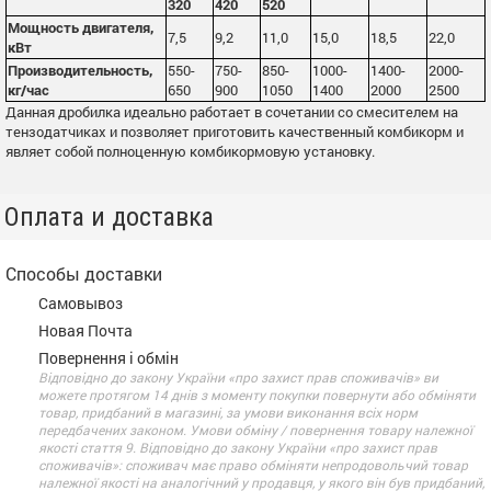
320
420
520
Мощность двигателя,
7,5
9,2
11,0
15,0
18,5
22,0
кВт
Производительность,
550-
750-
850-
1000-
1400-
2000-
кг/час
650
900
1050
1400
2000
2500
Данная дробилка идеально работает в сочетании со смесителем на
тензодатчиках и позволяет приготовить качественный комбикорм и
являет собой полноценную комбикормовую установку.
Оплата и доставка
Способы доставки
Самовывоз
Новая Почта
Повернення і обмін
Відповідно до закону України «про захист прав споживачів» ви
можете протягом 14 днів з моменту покупки повернути або обміняти
товар, придбаний в магазині, за умови виконання всіх норм
передбачених законом. Умови обміну / повернення товару належної
якості стаття 9. Відповідно до закону України «про захист прав
споживачів»: споживач має право обміняти непродовольчий товар
належної якості на аналогічний у продавця, у якого він був придбаний,