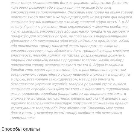
якщо товар не задовольнив його за формою, габаритами, фасоном,
кольором, розміром або з інших причин не може бути ним
використаний за призначенням. Споживач має право на обмін товару
належної якості протягом чотирнадцяти днів, не рахуючи дня покупки.
споживач (термін вживається в такому значенні згідно статті 1. п.22
закону України «про захист прав споживачів») – фізична особа, яка
купує, замовляє, використовує або має намір придбати чи замовити
продукцію для особистих потреб, не пов’язаних з підприємницькою
діяльністю або виконанням обов’язків найманого працівника. обмін
або повернення товару належної якості провадиться: якщо не
використовувався; якщо збережено його товарний вигляд, споживчі
властивості, пломби, ярлики; на підставі розрахунковий документ,
виданий споживачеві разом з проданим товаром. умови обміну /
повернення товару неналежної якості стаття 8. Згідно із законом
України «про захист прав споживачів»: в разі виявлення протягом
встановленого гарантійного строку недоліків споживач, в порядку та
в строки, встановлені законодавством, має право вимагати
безоплатного усунення недоліків товару в розумний строк. вимоги
споживача, передбачених цією статтею, не підлягають задоволенню,
якщо продавець, виробник (підприємство, що задовольняє вимоги
споживача, встановлені частиною першою цієї статті) доведуть, що
недоліки товару виникли внаслідок порушення споживачем правил
користування товаром або його зберігання. Споживач має право
брати участь у перевірці якості товару особисто або через свого
представника.
Способы оплаты