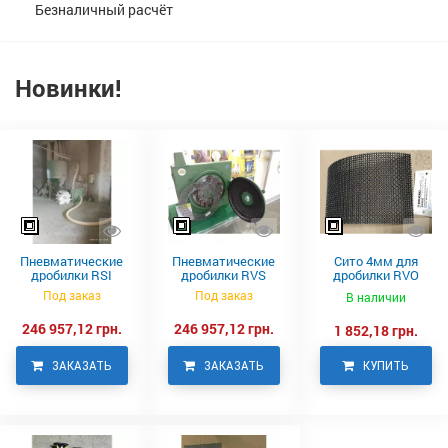
Безналичный расчёт
Новинки!
Пневматические
Пневматические
Сито 4мм для
дробилки RSI
дробилки RVS
дробилки RVO
Neuero
Под заказ
Под заказ
В наличии
246 957,12 грн.
246 957,12 грн.
1 852,18 грн.
ЗАКАЗАТЬ
ЗАКАЗАТЬ
КУПИТЬ