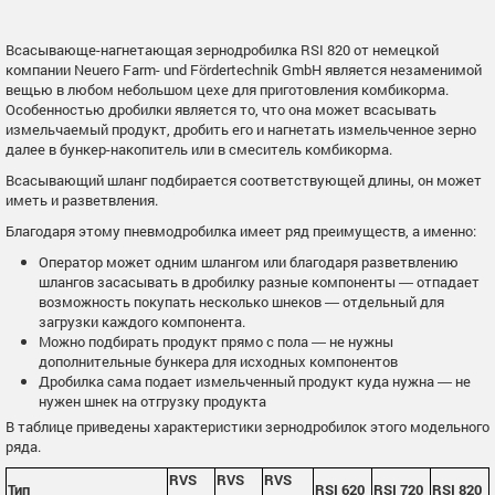
Всасывающе-нагнетающая зернодробилка RSI 820 от немецкой
компании Neuero Farm- und Fördertechnik GmbH является незаменимой
вещью в любом небольшом цехе для приготовления комбикорма.
Особенностью дробилки является то, что она может всасывать
измельчаемый продукт, дробить его и нагнетать измельченное зерно
далее в бункер-накопитель или в смеситель комбикорма.
Всасывающий шланг подбирается соответствующей длины, он может
иметь и разветвления.
Благодаря этому пневмодробилка имеет ряд преимуществ, а именно:
Оператор может одним шлангом или благодаря разветвлению
шлангов засасывать в дробилку разные компоненты ― отпадает
возможность покупать несколько шнеков ― отдельный для
загрузки каждого компонента.
Можно подбирать продукт прямо с пола ― не нужны
дополнительные бункера для исходных компонентов
Дробилка сама подает измельченный продукт куда нужна ― не
нужен шнек на отгрузку продукта
В таблице приведены характеристики зернодробилок этого модельного
ряда.
RVS
RVS
RVS
Тип
RSI 620
RSI 720
RSI 820