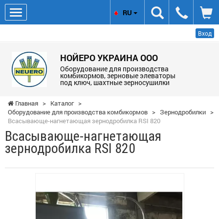
RU
Вход
НОЙЕРО УКРАИНА ООО
Оборудование для производства
комбикормов, зерновые элеваторы
под ключ, шахтные зерносушилки
Главная
>
Каталог
>
Оборудование для производства комбикормов
>
Зернодробилки
>
Всасывающе-нагнетающая зернодробилка RSI 820
Всасывающе-нагнетающая
зернодробилка RSI 820