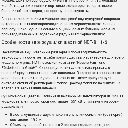
Модель шахтной зерносушилки NDT-B 11-6 рассчитана на большие
хозяйства, агрохолдинги и портовые элеваторы, которые имеют
большие объемы зерна, которое нужно высушить.
В связи с увеличением в Украине площадей под кукурузой возросла
потребность в высокопроизводительных зерносушилках. Данная
зерносушилка - одна из самых мощных, самых больших и самых
производительных в модельном ряду наших зерносушилок.
Особенности зерносушилки шахтной NDT-B 11-6
Несмотря на внушительные размеры и производительность,
зерносушилка сочетает в себе преимущества, характерные для всего
модельного ряда NDT немецкой компании "Neuero Farm und
Fördertechnik GmbH". Колонна сушилки надежно изолирована от
внешней среды изоляционными панелями. В качестве топлива может
использоваться и газ, и дизель. В сушилке также присутствует
система активной рекуперации тепла - расход топлива на снятие 1%
влаги с 1 т зерна минимальный.
Сушилка оснащается 6 мощными вытяжными вентиляторами. Общая
мощность электромоторов составляет 561 кВт. Тип вентиляторов -
радиальный.
Высота сушилки с двумя накопительными секциями (без перил)
составляет 19,2 м
Объем сушильной колонны с 2 накопительными секциями