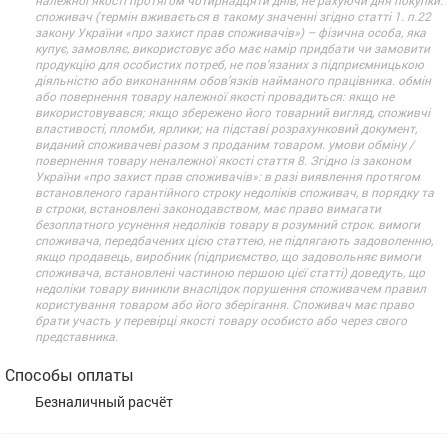
споживач (термін вживається в такому значенні згідно статті 1. п.22
закону України «про захист прав споживачів») – фізична особа, яка
купує, замовляє, використовує або має намір придбати чи замовити
продукцію для особистих потреб, не пов’язаних з підприємницькою
діяльністю або виконанням обов’язків найманого працівника. обмін
або повернення товару належної якості провадиться: якщо не
використовувався; якщо збережено його товарний вигляд, споживчі
властивості, пломби, ярлики; на підставі розрахунковий документ,
виданий споживачеві разом з проданим товаром. умови обміну /
повернення товару неналежної якості стаття 8. Згідно із законом
України «про захист прав споживачів»: в разі виявлення протягом
встановленого гарантійного строку недоліків споживач, в порядку та
в строки, встановлені законодавством, має право вимагати
безоплатного усунення недоліків товару в розумний строк. вимоги
споживача, передбачених цією статтею, не підлягають задоволенню,
якщо продавець, виробник (підприємство, що задовольняє вимоги
споживача, встановлені частиною першою цієї статті) доведуть, що
недоліки товару виникли внаслідок порушення споживачем правил
користування товаром або його зберігання. Споживач має право
брати участь у перевірці якості товару особисто або через свого
представника.
Способы оплаты
Безналичный расчёт