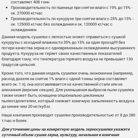
составляет 408 тонн
Производительность по пшенице при снятии влаги с 19% до 15% -
ок. 270000 кг/час
Производительность по кукурузе при снятии влаги с 25% до 15% -
ок. 125000 кг/час без охлаждения и ок. 120000 кг/час с
охлаждением
Данная модель сушилки с легкостью может справиться с сушкой
кукурузы с исходной влажности 35% до 15% за один проход!!!! без
потери качества зерна и с одновременным охлаждением высушенного
продукта. Кукуруза не теряет своих качественных показателей
благодаря тому, что температура горячего воздуха не превышает 130
градусов цельсия.
Кроме того, что данная модель сушилки очень экономична (например,
расход дизеля на снятие 1% влаги с одной тонны зерна составляет
всего ок. 1 л), она изготавливается из качественной стали или из
алюминия (верхние секции). Для уменьшения выбросов пыли сушилка
также может быть оснащена опционально циклонным
пылеотделителем, который снижает конечную запыленность воздуха
до менее чем 20 мг/куб.м.
Наша компания производит сушилки производительностью от 8 до 280
т/час и более.
Для уточнения цены на конкретную модель зерносушилки укажите
суточный объем сушки зерна, культуру, начальная и конечная