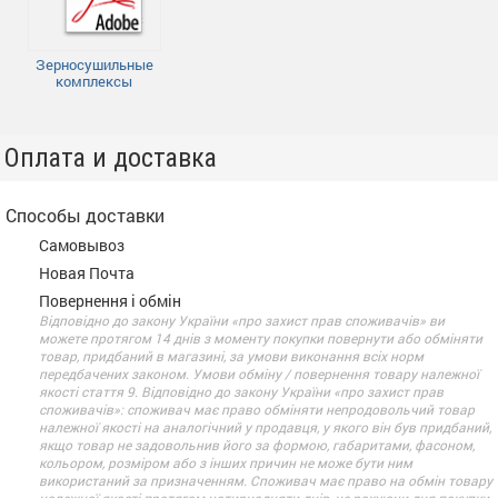
Зерносушильные
комплексы
Оплата и доставка
Способы доставки
Самовывоз
Новая Почта
Повернення і обмін
Відповідно до закону України «про захист прав споживачів» ви
можете протягом 14 днів з моменту покупки повернути або обміняти
товар, придбаний в магазині, за умови виконання всіх норм
передбачених законом. Умови обміну / повернення товару належної
якості стаття 9. Відповідно до закону України «про захист прав
споживачів»: споживач має право обміняти непродовольчий товар
належної якості на аналогічний у продавця, у якого він був придбаний,
якщо товар не задовольнив його за формою, габаритами, фасоном,
кольором, розміром або з інших причин не може бути ним
використаний за призначенням. Споживач має право на обмін товару
належної якості протягом чотирнадцяти днів, не рахуючи дня покупки.