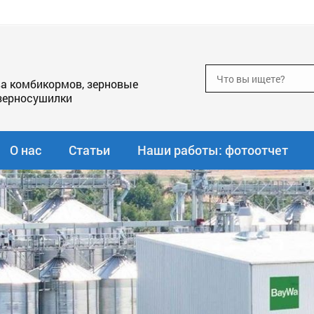
а комбикормов, зерновые
зерносушилки
О нас
Статьи
Наши работы: фотоотчет