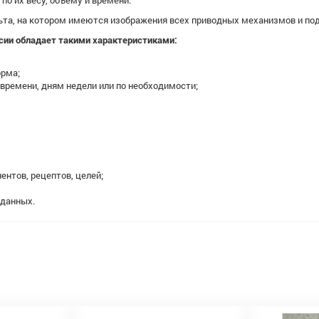
о их весу, объему и времени.
ьта, на котором имеются изображения всех приводных механизмов и по
сии обладает такими характеристиками:
орма;
 времени, дням недели или по необходимости;
ентов, рецептов, целей;
 данных.