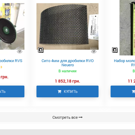
робилки RVS
Сито 4мм для дробилки RVO
Набор моло
Neuero
R
аз
В наличии
В
 грн.
1 852,18 грн.
11 
АТЬ
КУПИТЬ
Смотреть все