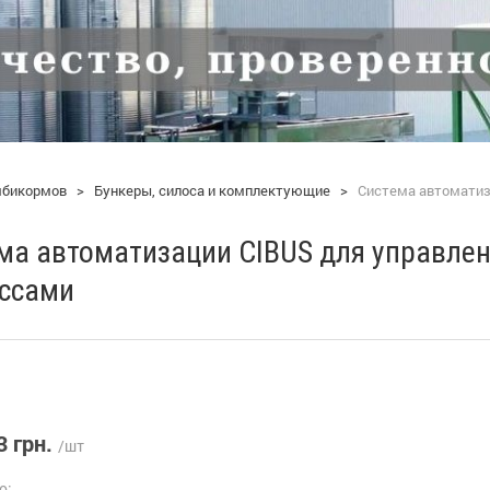
мбикормов
>
Бункеры, силоса и комплектующие
>
Система автоматиз
ма автоматизации CIBUS для управле
ссами
3 грн.
/шт
о: