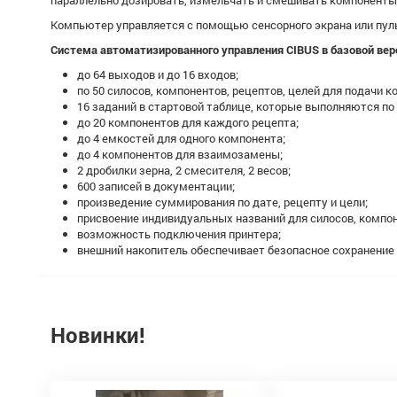
параллельно дозировать, измельчать и смешивать компоненты п
Компьютер управляется с помощью сенсорного экрана или пул
Система автоматизированного управления CIBUS в базовой вер
до 64 выходов и до 16 входов;
по 50 силосов, компонентов, рецептов, целей для подачи к
16 заданий в стартовой таблице, которые выполняются по
до 20 компонентов для каждого рецепта;
до 4 емкостей для одного компонента;
до 4 компонентов для взаимозамены;
2 дробилки зерна, 2 смесителя, 2 весов;
600 записей в документации;
произведение суммирования по дате, рецепту и цели;
присвоение индивидуальных названий для силосов, компон
возможность подключения принтера;
внешний накопитель обеспечивает безопасное сохранение
Новинки!