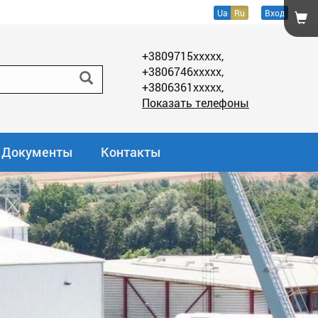
Ua
Ru
Вход
+3809715xxxxx,
+3806746xxxxx,
+3806361xxxxx,
Показать телефоны
Документы
Контакты