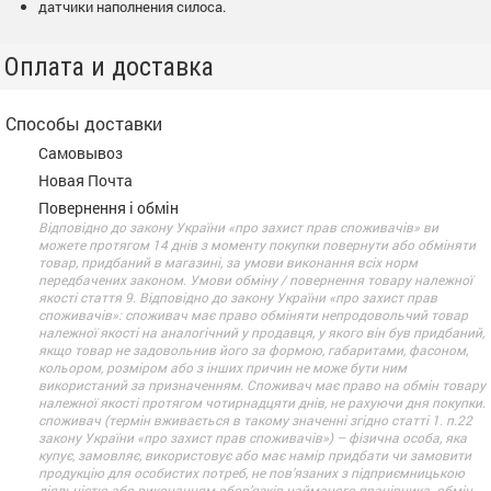
датчики наполнения силоса.
Оплата и доставка
Способы доставки
Самовывоз
Новая Почта
Повернення і обмін
Відповідно до закону України «про захист прав споживачів» ви
можете протягом 14 днів з моменту покупки повернути або обміняти
товар, придбаний в магазині, за умови виконання всіх норм
передбачених законом. Умови обміну / повернення товару належної
якості стаття 9. Відповідно до закону України «про захист прав
споживачів»: споживач має право обміняти непродовольчий товар
належної якості на аналогічний у продавця, у якого він був придбаний,
якщо товар не задовольнив його за формою, габаритами, фасоном,
кольором, розміром або з інших причин не може бути ним
використаний за призначенням. Споживач має право на обмін товару
належної якості протягом чотирнадцяти днів, не рахуючи дня покупки.
споживач (термін вживається в такому значенні згідно статті 1. п.22
закону України «про захист прав споживачів») – фізична особа, яка
купує, замовляє, використовує або має намір придбати чи замовити
продукцію для особистих потреб, не пов’язаних з підприємницькою
діяльністю або виконанням обов’язків найманого працівника. обмін