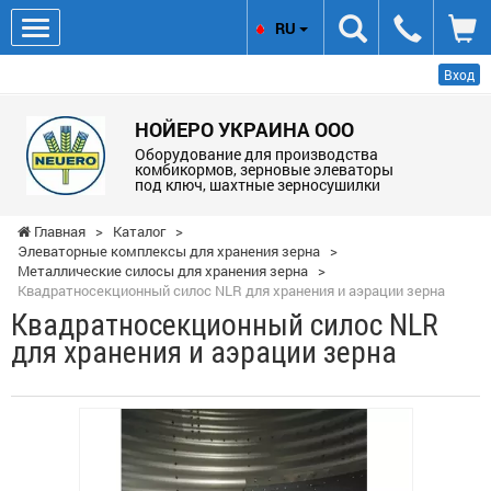
RU
Вход
НОЙЕРО УКРАИНА ООО
Оборудование для производства
комбикормов, зерновые элеваторы
под ключ, шахтные зерносушилки
Главная
>
Каталог
>
Элеваторные комплексы для хранения зерна
>
Металлические силосы для хранения зерна
>
Квадратносекционный силос NLR для хранения и аэрации зерна
Квадратносекционный силос NLR
для хранения и аэрации зерна