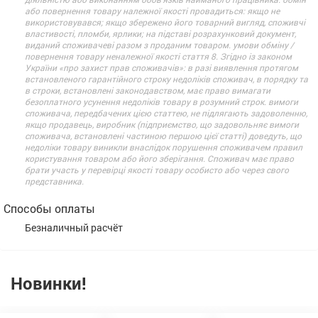
або повернення товару належної якості провадиться: якщо не
використовувався; якщо збережено його товарний вигляд, споживчі
властивості, пломби, ярлики; на підставі розрахунковий документ,
виданий споживачеві разом з проданим товаром. умови обміну /
повернення товару неналежної якості стаття 8. Згідно із законом
України «про захист прав споживачів»: в разі виявлення протягом
встановленого гарантійного строку недоліків споживач, в порядку та
в строки, встановлені законодавством, має право вимагати
безоплатного усунення недоліків товару в розумний строк. вимоги
споживача, передбачених цією статтею, не підлягають задоволенню,
якщо продавець, виробник (підприємство, що задовольняє вимоги
споживача, встановлені частиною першою цієї статті) доведуть, що
недоліки товару виникли внаслідок порушення споживачем правил
користування товаром або його зберігання. Споживач має право
брати участь у перевірці якості товару особисто або через свого
представника.
Способы оплаты
Безналичный расчёт
Новинки!