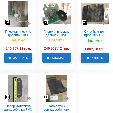
Пневматические
Пневматические
Сито 4мм для
дробилки RSI
дробилки RVS
дробилки RVO
Neuero
Под заказ
Под заказ
В наличии
246 957,12 грн.
246 957,12 грн.
1 852,18 грн.
ЗАКАЗАТЬ
ЗАКАЗАТЬ
КУПИТЬ
Набор молотков
Запчасти к
для дробилки RVO
зернодробилкам
Neuero
RVO