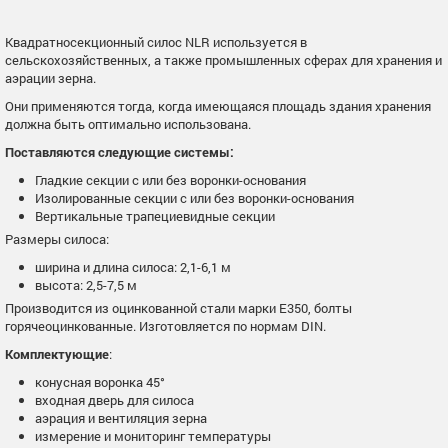
Квадратносекционный силос NLR используется в
сельскохозяйственных, а также промышленных сферах для хранения и
аэрации зерна.
Они применяются тогда, когда имеющаяся площадь здания хранения
должна быть оптимально использована.
Поставляются следующие системы:
Гладкие секции с или без воронки-основания
Изолированные секции с или без воронки-основания
Вертикальные трапециевидные секции
Размеры силоса:
ширина и длина силоса: 2,1-6,1 м
высота: 2,5-7,5 м
Производится из оцинкованной стали марки Е350, болты
горячеоцинкованные. Изготовляется по нормам DIN.
Комплектующие
:
конусная воронка 45°
входная дверь для силоса
аэрация и вентиляция зерна
измерение и мониторинг температуры