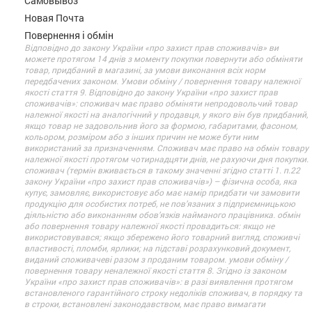
Самовывоз
Новая Почта
Повернення і обмін
Відповідно до закону України «про захист прав споживачів» ви
можете протягом 14 днів з моменту покупки повернути або обміняти
товар, придбаний в магазині, за умови виконання всіх норм
передбачених законом. Умови обміну / повернення товару належної
якості стаття 9. Відповідно до закону України «про захист прав
споживачів»: споживач має право обміняти непродовольчий товар
належної якості на аналогічний у продавця, у якого він був придбаний,
якщо товар не задовольнив його за формою, габаритами, фасоном,
кольором, розміром або з інших причин не може бути ним
використаний за призначенням. Споживач має право на обмін товару
належної якості протягом чотирнадцяти днів, не рахуючи дня покупки.
споживач (термін вживається в такому значенні згідно статті 1. п.22
закону України «про захист прав споживачів») – фізична особа, яка
купує, замовляє, використовує або має намір придбати чи замовити
продукцію для особистих потреб, не пов’язаних з підприємницькою
діяльністю або виконанням обов’язків найманого працівника. обмін
або повернення товару належної якості провадиться: якщо не
використовувався; якщо збережено його товарний вигляд, споживчі
властивості, пломби, ярлики; на підставі розрахунковий документ,
виданий споживачеві разом з проданим товаром. умови обміну /
повернення товару неналежної якості стаття 8. Згідно із законом
України «про захист прав споживачів»: в разі виявлення протягом
встановленого гарантійного строку недоліків споживач, в порядку та
в строки, встановлені законодавством, має право вимагати