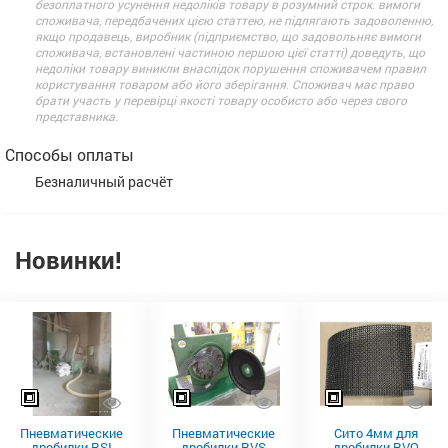
безоплатного усунення недоліків товару в розумний строк. вимоги
споживача, передбачених цією статтею, не підлягають задоволенню,
якщо продавець, виробник (підприємство, що задовольняє вимоги
споживача, встановлені частиною першою цієї статті) доведуть, що
недоліки товару виникли внаслідок порушення споживачем правил
користування товаром або його зберігання. Споживач має право
брати участь у перевірці якості товару особисто або через свого
представника.
Способы оплаты
Безналичный расчёт
Новинки!
Пневматические
Пневматические
Сито 4мм для
дробилки RSI
дробилки RVS
дробилки RVO