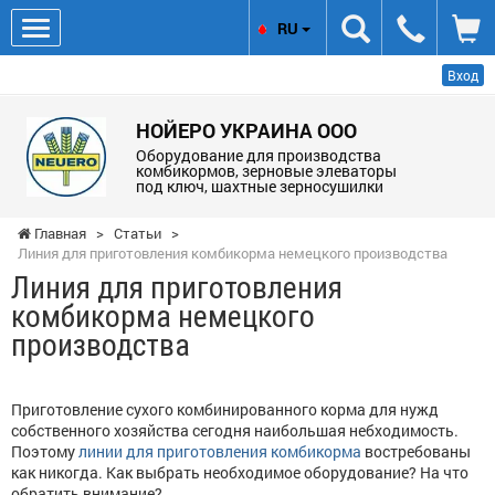
RU
Вход
НОЙЕРО УКРАИНА ООО
Оборудование для производства
комбикормов, зерновые элеваторы
под ключ, шахтные зерносушилки
Главная
>
Статьи
>
Линия для приготовления комбикорма немецкого производства
Линия для приготовления
комбикорма немецкого
производства
Приготовление сухого комбинированного корма для нужд
собственного хозяйства сегодня наибольшая небходимость.
Поэтому
линии для приготовления комбикорма
востребованы
как никогда. Как выбрать необходимое оборудование? На что
обратить внимание?