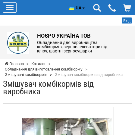
UA
Вхід
НОЄРО УКРАЇНА ТОВ
Обладнання для виробництва
комбікормів, зернові елеватори під
ключ, шахтні зерносушарки
Головна
>
Каталог
>
Обладнання для виготовлення комбікорму
>
Змішувачі комбікормів
>
Змішувач комбікормів від виробника
Змішувач комбікормів від
виробника