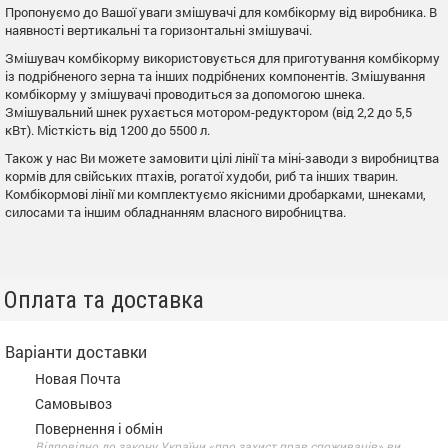
Пропонуємо до Вашої уваги змішувачі для комбікорму від виробника. В
наявності вертикальні та горизонтальні змішувачі.
Змішувач комбікорму використовується для приготування комбікорму
із подрібненого зерна та інших подрібнених компонентів. Змішування
комбікорму у змішувачі проводиться за допомогою шнека.
Змішувальний шнек рухається мотором-редуктором (від 2,2 до 5,5
кВт). Місткість від 1200 до 5500 л.
Також у нас Ви можете замовити цілі лінії та міні-заводи з виробництва
кормів для свійських птахів, рогатої худоби, риб та інших тварин.
Комбікормові лінії ми комплектуємо якісними дробарками, шнеками,
силосами та іншим обладнанням власного виробництва.
Оплата та доставка
Варіанти доставки
Новая Почта
Самовывоз
Повернення і обмін
Відповідно до закону України «про захист прав споживачів» ви