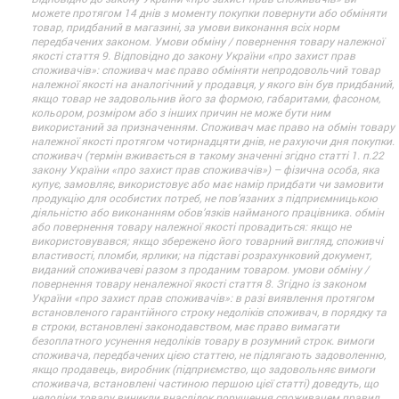
можете протягом 14 днів з моменту покупки повернути або обміняти
товар, придбаний в магазині, за умови виконання всіх норм
передбачених законом. Умови обміну / повернення товару належної
якості стаття 9. Відповідно до закону України «про захист прав
споживачів»: споживач має право обміняти непродовольчий товар
належної якості на аналогічний у продавця, у якого він був придбаний,
якщо товар не задовольнив його за формою, габаритами, фасоном,
кольором, розміром або з інших причин не може бути ним
використаний за призначенням. Споживач має право на обмін товару
належної якості протягом чотирнадцяти днів, не рахуючи дня покупки.
споживач (термін вживається в такому значенні згідно статті 1. п.22
закону України «про захист прав споживачів») – фізична особа, яка
купує, замовляє, використовує або має намір придбати чи замовити
продукцію для особистих потреб, не пов’язаних з підприємницькою
діяльністю або виконанням обов’язків найманого працівника. обмін
або повернення товару належної якості провадиться: якщо не
використовувався; якщо збережено його товарний вигляд, споживчі
властивості, пломби, ярлики; на підставі розрахунковий документ,
виданий споживачеві разом з проданим товаром. умови обміну /
повернення товару неналежної якості стаття 8. Згідно із законом
України «про захист прав споживачів»: в разі виявлення протягом
встановленого гарантійного строку недоліків споживач, в порядку та
в строки, встановлені законодавством, має право вимагати
безоплатного усунення недоліків товару в розумний строк. вимоги
споживача, передбачених цією статтею, не підлягають задоволенню,
якщо продавець, виробник (підприємство, що задовольняє вимоги
споживача, встановлені частиною першою цієї статті) доведуть, що
недоліки товару виникли внаслідок порушення споживачем правил