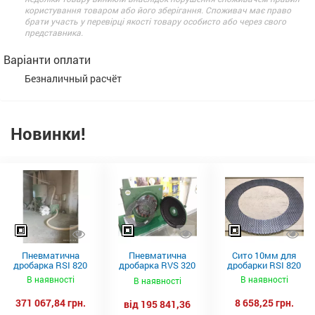
користування товаром або його зберігання. Споживач має право
брати участь у перевірці якості товару особисто або через свого
представника.
Варіанти оплати
Безналичный расчёт
Новинки!
Пневматична
Пневматична
Сито 10мм для
дробарка RSI 820
дробарка RVS 320
дробарки RSI 820
Neuero
В наявності
В наявності
В наявності
371 067,84 грн.
8 658,25 грн.
від 195 841,36