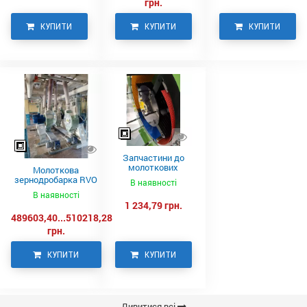
грн.
КУПИТИ
КУПИТИ
КУПИТИ
Запчастини до
молоткових
Молоткова
дробарок RVO,
зернодробарка RVO
В наявності
NEUERO
930 NEUERO
В наявності
1 234,79 грн.
489603,40...510218,28
грн.
КУПИТИ
КУПИТИ
Дивитися всі