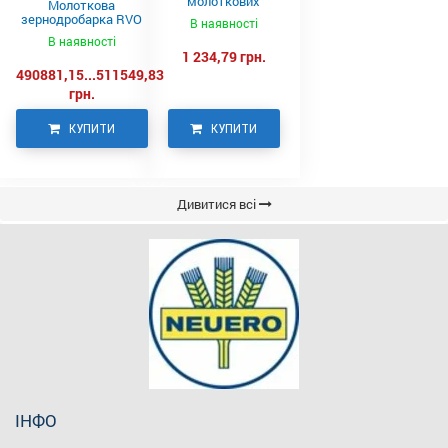
молоткових
Молоткова
дробарок RVO,
зернодробарка RVO
В наявності
NEUERO
930 NEUERO
В наявності
1 234,79 грн.
490881,15...511549,83
грн.
КУПИТИ
КУПИТИ
Дивитися всі
ІНФО