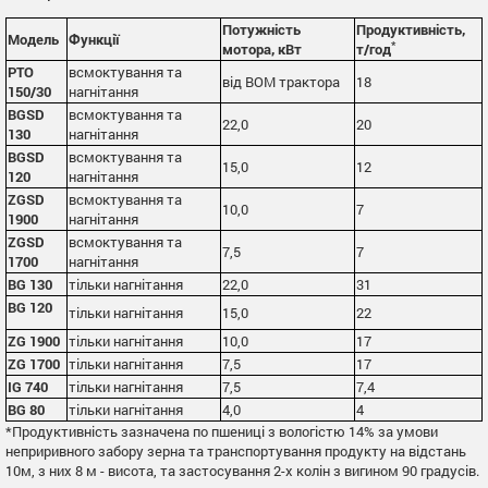
Потужність
Продуктивність,
Модель
Функції
*
мотора, кВт
т/год
PTO
всмоктування та
від ВОМ трактора
18
150/30
нагнітання
BGSD
всмоктування та
22,0
20
130
нагнітання
BGSD
всмоктування та
15,0
12
120
нагнітання
ZGSD
всмоктування та
10,0
7
1900
нагнітання
ZGSD
всмоктування та
7,5
7
1700
нагнітання
BG 130
тільки нагнітання
22,0
31
BG 120
тільки нагнітання
15,0
22
ZG 1900
тільки нагнітання
10,0
17
ZG 1700
тільки нагнітання
7,5
17
IG 740
тільки нагнітання
7,5
7,4
BG 80
тільки нагнітання
4,0
4
*Продуктивність зазначена по пшениці з вологістю 14% за умови
неприривного забору зерна та транспортування продукту на відстань
10м, з них 8 м - висота, та застосування 2-х колін з вигином 90 градусів.