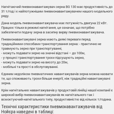
Нагнітаючий пневмонавантажувач зерна BG 130 має продуктивність до
31 т/год і є найпотужнішим пневмонавантажувачем нашого модельного
ряду.
Дана модель пневмонавантажувача має потужність двигуна 22 кВт.
Працює тільки в режимі нагнітання, це означає, що потрібно
забезпечити подачу зерна в засипну вирву пневмонавантажувача.
Пневмонавантажувачі зерна мають деякі переваги перед
традиційними способами транспортування зерна: - практично не
травмують зерно при транспортуванні,
- можуть подавати зерно на значні відстані – до 100м,
- у процесі транспортування трохи підсушують зерно,
- можуть подавати зерно на висоту до 20м,
- мобільні та прості в обслуговуванні.
Єдиним недоліком пневматичних навантажувачів зерна можна назвати
те, що споживають трохи більше енергії, ніж традиційні навантажувачі
зерна.
Крім нагнітальних навантажувачів у продуктовій лінійці нашої компанії є
широкий вибір пневмонавантажувачів як нагнітального так і
всмоктуючий-нагнітального типу, продуктивністю від кількох т/година.
Технічні характеристики пневмонавантажувачів від
Нойєра наведені в таблиці: