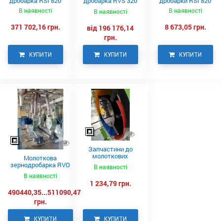
дробарка RSI 820
дробарка RVS 320
дробарки RSI 820
Neuero
В наявності
В наявності
В наявності
371 702,16 грн.
8 673,05 грн.
від 196 176,14
грн.
КУПИТИ
КУПИТИ
КУПИТИ
Запчастини до
молоткових
Молоткова
дробарок RVO,
зернодробарка RVO
В наявності
NEUERO
930 NEUERO
В наявності
1 234,79 грн.
490440,35...511090,47
грн.
КУПИТИ
КУПИТИ