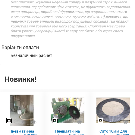
безоплатного усунення недоліків товару в розумний строк. вимоги
споживача, передбачених цією статтею, не підлягають задоволенню,
якщо продавець, виробник (підприємство, що задовольняє вимоги
споживача, встановлені частиною першою цієї статті) доведуть, що
недоліки товару виникли внаслідок порушення споживачем правил
користування товаром або його зберігання. Споживач має право
брати участь у перевірці якості товару особисто або через свого
представника.
Варіанти оплати
Безналичный расчёт
Новинки!
Пневматична
Пневматична
Сито 10мм для