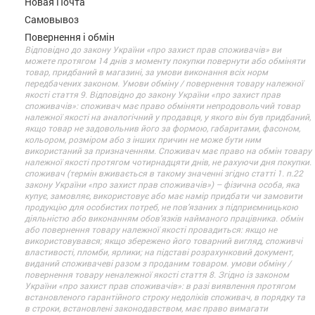
Новая Почта
Самовывоз
Повернення і обмін
Відповідно до закону України «про захист прав споживачів» ви
можете протягом 14 днів з моменту покупки повернути або обміняти
товар, придбаний в магазині, за умови виконання всіх норм
передбачених законом. Умови обміну / повернення товару належної
якості стаття 9. Відповідно до закону України «про захист прав
споживачів»: споживач має право обміняти непродовольчий товар
належної якості на аналогічний у продавця, у якого він був придбаний,
якщо товар не задовольнив його за формою, габаритами, фасоном,
кольором, розміром або з інших причин не може бути ним
використаний за призначенням. Споживач має право на обмін товару
належної якості протягом чотирнадцяти днів, не рахуючи дня покупки.
споживач (термін вживається в такому значенні згідно статті 1. п.22
закону України «про захист прав споживачів») – фізична особа, яка
купує, замовляє, використовує або має намір придбати чи замовити
продукцію для особистих потреб, не пов’язаних з підприємницькою
діяльністю або виконанням обов’язків найманого працівника. обмін
або повернення товару належної якості провадиться: якщо не
використовувався; якщо збережено його товарний вигляд, споживчі
властивості, пломби, ярлики; на підставі розрахунковий документ,
виданий споживачеві разом з проданим товаром. умови обміну /
повернення товару неналежної якості стаття 8. Згідно із законом
України «про захист прав споживачів»: в разі виявлення протягом
встановленого гарантійного строку недоліків споживач, в порядку та
в строки, встановлені законодавством, має право вимагати