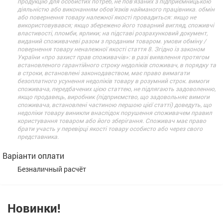
продукцію для особистих потреб, не пов’язаних з підприємницькою
діяльністю або виконанням обов’язків найманого працівника. обмін
або повернення товару належної якості провадиться: якщо не
використовувався; якщо збережено його товарний вигляд, споживчі
властивості, пломби, ярлики; на підставі розрахунковий документ,
виданий споживачеві разом з проданим товаром. умови обміну /
повернення товару неналежної якості стаття 8. Згідно із законом
України «про захист прав споживачів»: в разі виявлення протягом
встановленого гарантійного строку недоліків споживач, в порядку та
в строки, встановлені законодавством, має право вимагати
безоплатного усунення недоліків товару в розумний строк. вимоги
споживача, передбачених цією статтею, не підлягають задоволенню,
якщо продавець, виробник (підприємство, що задовольняє вимоги
споживача, встановлені частиною першою цієї статті) доведуть, що
недоліки товару виникли внаслідок порушення споживачем правил
користування товаром або його зберігання. Споживач має право
брати участь у перевірці якості товару особисто або через свого
представника.
Варіанти оплати
Безналичный расчёт
Новинки!