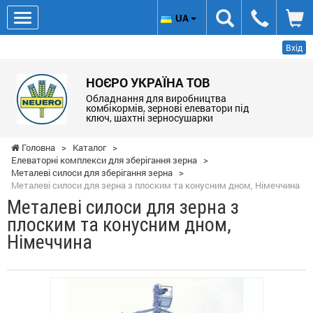
UA
Вхід
НОЄРО УКРАЇНА ТОВ
Обладнання для виробництва
комбікормів, зернові елеватори під
ключ, шахтні зерносушарки
Головна
>
Каталог
>
Елеваторні комплекси для зберігання зерна
>
Металеві силоси для зберігання зерна
>
Металеві силоси для зерна з плоским та конусним дном, Німеччина
Металеві силоси для зерна з
плоским та конусним дном,
Німеччина