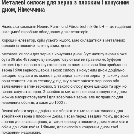
Металеві силоси для зерна з плоским і конусним
дном, Німеччина
Німецька компанія Neuero Farm- und Fördertechnik GmbH ― це надійний
німецький виробник обладнання для елеваторів.
Хороший елеватор, крім усього іншого, має складатися з металевих
силосів із плоским та конусним. дном.
Металеві силоси для зерна з конусним дном (кут нахилу вирви може
бути 36 або 45 градусів) використовуються як правило як буферні
ємності для вологого і сухого зерна, ставляться вони біля приймання
зерна і біля зерносушарки. Також силосу з конусним дном доцільно
використовувати як ємності для відвантаження зерна - у такому разі
вони ставляться на естакаду, під яку може заїхати зерновоз або
залізничний вагон-зерновоз. З такого силосу дуже швидко та зручно
вивантажувати зерно. Звичайно ж металеві силоси з конусним дном
можна використовувати і для зберігання зерна, але як правило для
невеликих обсягів, а саме до 1000 т.
Великі обсяги зерна доцільніше зберігати в металевих силосах для
зберігання зерна з плоским дном. Насамперед завдяки тому, що вони
значно дешевші за ціною, а також силосу з плоским дном може мати
об'єм до 12500 куб.м. і більше, для силосів з конусним дном такі
показники недосяжні.