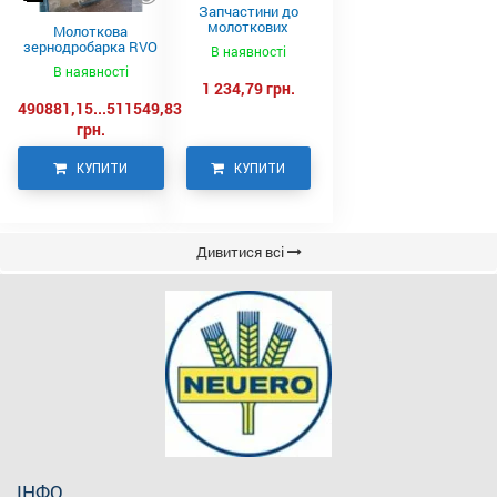
Запчастини до
молоткових
Молоткова
дробарок RVO,
зернодробарка RVO
В наявності
NEUERO
930 NEUERO
В наявності
1 234,79 грн.
490881,15...511549,83
грн.
КУПИТИ
КУПИТИ
Дивитися всі
ІНФО