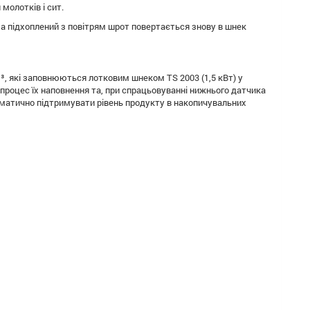
молотків і сит.
 а підхоплений з повітрям шрот повертається знову в шнек
³, які заповнюються лотковим шнеком TS 2003 (1,5 кВт) у
процес їх наповнення та, при спрацьовуванні нижнього датчика
оматично підтримувати рівень продукту в накопичувальних