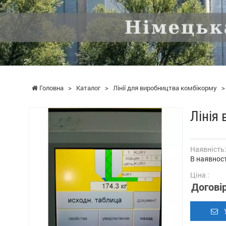
Головна
>
Каталог
>
Лінії для виробництва комбікорму
Лінія
Наявність
В наявност
Ціна :
Догові
У