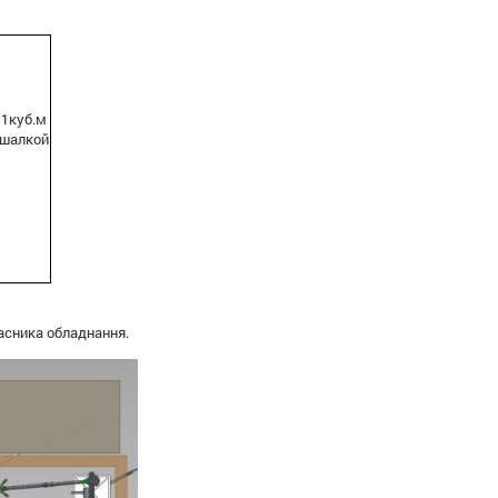
,1куб.м
ешалкой
асника обладнання.