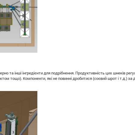
рно та інші інгредієнти для подрібнення. Продуктивність цих шнеків ре
том тощо). Компоненти, які не повинні дробитися (соєвий шрот і т.д.) з