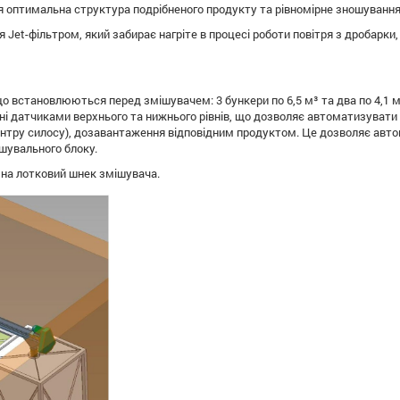
я оптимальна структура подрібненого продукту та рівномірне зношування 
et-фільтром, який забирає нагріте в процесі роботи повітря з дробарки,
о встановлюються перед змішувачем: 3 бункери по 6,5 м³ та два по 4,1 м
і датчиками верхнього та нижнього рівнів, що дозволяє автоматизувати 
ентру силосу), дозавантаження відповідним продуктом. Це дозволяє авт
шувального блоку.
 на лотковий шнек змішувача.