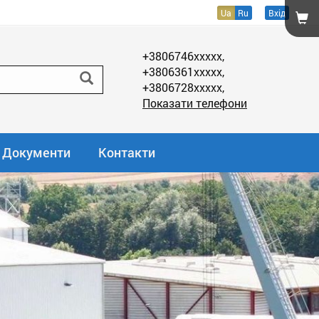
Ua
Ru
Вхід
+3806746xxxxx,
+3806361xxxxx,
+3806728xxxxx,
Показати телефони
Документи
Контакти