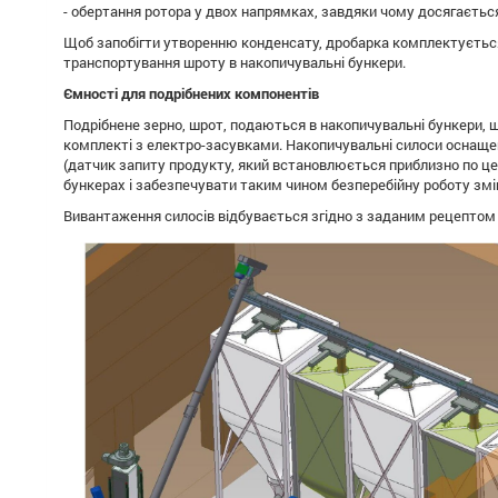
- обертання ротора у двох напрямках, завдяки чому досягаєтьс
Щоб запобігти утворенню конденсату, дробарка комплектується J
транспортування шроту в накопичувальні бункери.
Ємності для подрібнених компонентів
Подрібнене зерно, шрот, подаються в накопичувальні бункери, щ
комплекті з електро-засувками. Накопичувальні силоси оснащен
(датчик запиту продукту, який встановлюється приблизно по ц
бункерах і забезпечувати таким чином безперебійну роботу змі
Вивантаження силосів відбувається згідно з заданим рецептом