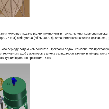
ння можлива подача рідких компонентів, таких як жир, кормова патока та 
0,75 кВт) змішувача (об'єм 4000 л), встановленого на тензо-датчиках. Дл
сього періоду подачі компонентів. Програма подачі компонентів програ
із зерновими, щоб у лотковому шнеку залишалося залишків мінеральних к
довжує змішування протягом 15 хв.