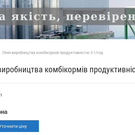
>
Лінія виробництва комбікормів продуктивністю 3 т/год
 виробництва комбікормів продуктивніс
:
і
рна
точнити ціну