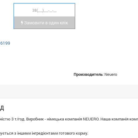
Замовити в один клік
36199
Производитель
:
Neuero
од
істю 3 т/год. Виробник - німецька компанія NEUERO. Наша компанія компл
ується з іншими інгредієнтами готового корму.