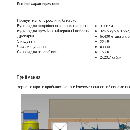
Технічні характеристики:
Продуктивність рослини, близько
Бункер для подрібненого зерна та шротів
3,0 т / ч
Бункер для преміків і мінеральні добавки:
3x6,5 куб.м + 2x4
Дробарка:
6x400 л, два с м
Змішувач:
22 кВт
Час змішування:
4000л
Силоси для готової їжі:
15 хв.
2х20,7 куб.м
Приймання
Зерно та шроти приймаються у 6 існуючих ємностей силами вл