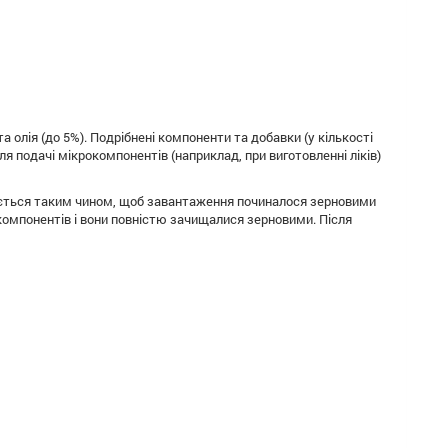
олія (до 5%). Подрібнені компоненти та добавки (у кількості
я подачі мікрокомпонентів (наприклад, при виготовленні ліків)
мується таким чином, щоб завантаження починалося зерновими
омпонентів і вони повністю зачищалися зерновими. Після