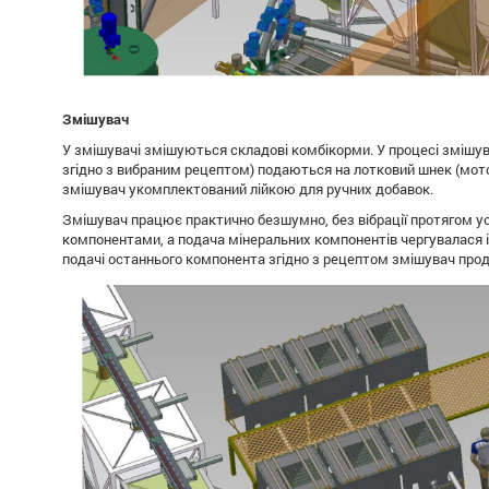
Змішувач
У змішувачі змішуються складові комбікорми. У процесі змішува
згідно з вибраним рецептом) подаються на лотковий шнек (мотор 
змішувач укомплектований лійкою для ручних добавок.
Змішувач працює практично безшумно, без вібрації протягом у
компонентами, а подача мінеральних компонентів чергувалася 
подачі останнього компонента згідно з рецептом змішувач про