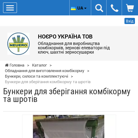
UA
Вхід
НОЄРО УКРАЇНА ТОВ
Обладнання для виробництва
комбікормів, зернові елеватори під
ключ, шахтні зерносушарки
Головна
>
Каталог
>
Обладнання для виготовлення комбікорму
>
Бункери, силоси та комплектуючі
>
Бункери для зберігання комбікорму та шротів
Бункери для зберігання комбікорму
та шротів