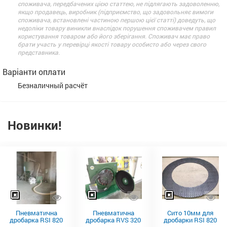
споживача, передбачених цією статтею, не підлягають задоволенню,
якщо продавець, виробник (підприємство, що задовольняє вимоги
споживача, встановлені частиною першою цієї статті) доведуть, що
недоліки товару виникли внаслідок порушення споживачем правил
користування товаром або його зберігання. Споживач має право
брати участь у перевірці якості товару особисто або через свого
представника.
Варіанти оплати
Безналичный расчёт
Новинки!
Пневматична
Пневматична
Сито 10мм для
дробарка RSI 820
дробарка RVS 320
дробарки RSI 820