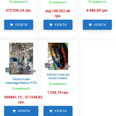
Neuero
В наявності
В наявності
В наявності
372 036,24 грн.
8 680,85 грн.
від 196 352,46
грн.
КУПИТИ
КУПИТИ
КУПИТИ
Запчастини до
молоткових
Молоткова
дробарок RVO,
зернодробарка RVO
В наявності
NEUERO
930 NEUERO
В наявності
1 234,79 грн.
490881,15...511549,83
грн.
КУПИТИ
КУПИТИ