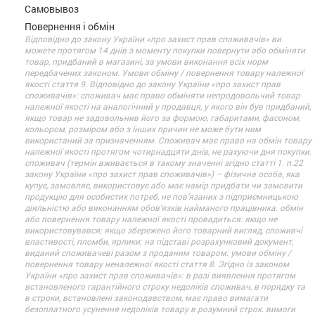
Самовывоз
Повернення і обмін
Відповідно до закону України «про захист прав споживачів» ви
можете протягом 14 днів з моменту покупки повернути або обміняти
товар, придбаний в магазині, за умови виконання всіх норм
передбачених законом. Умови обміну / повернення товару належної
якості стаття 9. Відповідно до закону України «про захист прав
споживачів»: споживач має право обміняти непродовольчий товар
належної якості на аналогічний у продавця, у якого він був придбаний,
якщо товар не задовольнив його за формою, габаритами, фасоном,
кольором, розміром або з інших причин не може бути ним
використаний за призначенням. Споживач має право на обмін товару
належної якості протягом чотирнадцяти днів, не рахуючи дня покупки.
споживач (термін вживається в такому значенні згідно статті 1. п.22
закону України «про захист прав споживачів») – фізична особа, яка
купує, замовляє, використовує або має намір придбати чи замовити
продукцію для особистих потреб, не пов’язаних з підприємницькою
діяльністю або виконанням обов’язків найманого працівника. обмін
або повернення товару належної якості провадиться: якщо не
використовувався; якщо збережено його товарний вигляд, споживчі
властивості, пломби, ярлики; на підставі розрахунковий документ,
виданий споживачеві разом з проданим товаром. умови обміну /
повернення товару неналежної якості стаття 8. Згідно із законом
України «про захист прав споживачів»: в разі виявлення протягом
встановленого гарантійного строку недоліків споживач, в порядку та
в строки, встановлені законодавством, має право вимагати
безоплатного усунення недоліків товару в розумний строк. вимоги