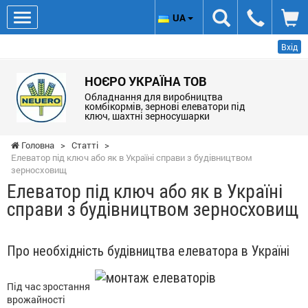
UA
Вхід
НОЄРО УКРАЇНА ТОВ
Обладнання для виробництва
комбікормів, зернові елеватори під
ключ, шахтні зерносушарки
Головна
>
Статті
>
Елеватор під ключ або як в Україні справи з будівництвом
зерносховищ
Елеватор під ключ або як в Україні
справи з будівництвом зерносховищ
Про необхідність будівництва елеватора в Україні
Під час зростання
врожайності