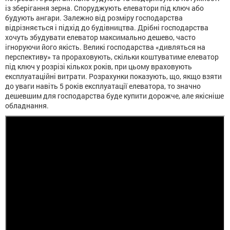
із зберігання зерна. Споруджують елеватори під ключ або
будують ангари. Залежно від розміру господарства
відрізняється і підхід до будівництва. Дрібні господарства
хочуть збудувати елеватор максимально дешево, часто
ігноруючи його якість. Великі господарства «дивляться на
перспективу» та прораховують, скільки коштуватиме елеватор
під ключ у розрізі кількох років, при цьому враховують
експлуатаційні витрати. Розрахунки показують, що, якщо взяти
до уваги навіть 5 років експлуатації елеватора, то значно
дешевшим для господарства буде купити дорожче, але якісніше
обладнання.