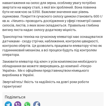
навантаження на силос для зерна, особливу увагу потрібно
звертати на марку сталі, з якої він зроблений. Вона повинна
бути не нижчою за S350. Важливе значення має рівень
оцинковки. Покриття сучасного силосу цинком становить 600 г/
кв.м. «Neuero» проводить дослідження у сфері геометрії самих
силосів, листів, з яких вони складаються. Правильна глибина
вигину листа надає силосу додаткову міцність.
Транспортна техніка на сучасному елеваторі має оснащуватися
датчиками - сходу стрічки, наближення, контролю швидкості,
контролю обертів. Це дозволить працювати елеватору чітко як
годинниковий механізм, а всі процеси будуть під контролем
оператора.
Замовити елеватор під ключ з усім комплексом необхідного
обладнання ви можете звернувшись до компанії «Ноєро-
Україна». Ми є офіційним представництвом німецького
виробника в Україні.
Звертайтесь! Якість та надійність на довгі роки роботи
гарантуємо!
Поділиться