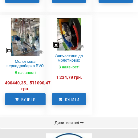
Запчастини до
молоткових
Молоткова
дробарок RVO,
зернодробарка RVO
В наявності
NEUERO
930 NEUERO
В наявності
1 234,79 грн.
490440,35...511090,47
грн.
КУПИТИ
КУПИТИ
Дивитися всі