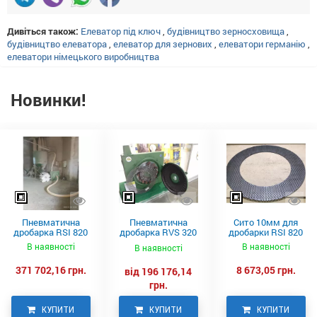
Дивіться також:
Елеватор під ключ
,
будівництво зерносховища
,
будівництво елеватора
,
елеватор для зернових
,
елеватори германію
,
елеватори німецького виробництва
Новинки!
Пневматична
Пневматична
Сито 10мм для
дробарка RSI 820
дробарка RVS 320
дробарки RSI 820
Neuero
В наявності
В наявності
В наявності
371 702,16 грн.
8 673,05 грн.
від 196 176,14
грн.
КУПИТИ
КУПИТИ
КУПИТИ