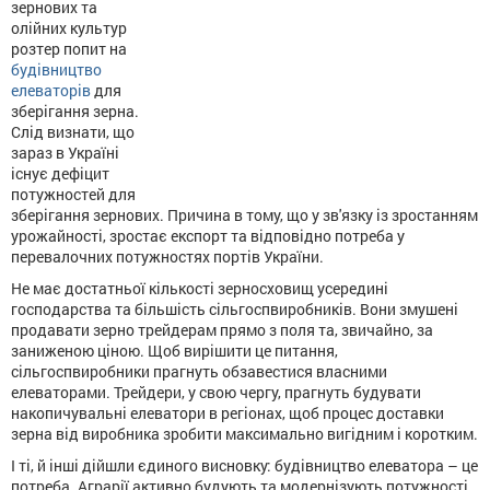
зернових та
олійних культур
розтер попит на
будівництво
елеваторів
для
зберігання зерна.
Слід визнати, що
зараз в Україні
існує дефіцит
потужностей для
зберігання зернових. Причина в тому, що у зв'язку із зростанням
урожайності, зростає експорт та відповідно потреба у
перевалочних потужностях портів України.
Не має достатньої кількості зерносховищ усередині
господарства та більшість сільгоспвиробників. Вони змушені
продавати зерно трейдерам прямо з поля та, звичайно, за
заниженою ціною. Щоб вирішити це питання,
сільгоспвиробники прагнуть обзавестися власними
елеваторами. Трейдери, у свою чергу, прагнуть будувати
накопичувальні елеватори в регіонах, щоб процес доставки
зерна від виробника зробити максимально вигідним і коротким.
І ті, й інші дійшли єдиного висновку: будівництво елеватора – це
потреба. Аграрії активно будують та модернізують потужності