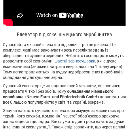
Елеватор під ключ німецького виробництва
Сучасний та якісний елеватор під ключ – річ не дешева. Це
комплекс, який має виконувати весь перелік завдань із
зберігання та сушіння зернових. Небагато господарств можуть
дозволити собі економічні
шахтні зерносушарки
, які є дуже
економічними (знижена витрата енергоносія на 1 тонну зерна).
Тому легко трапляються на вудку недобросовісних виробників
обладнання для сушіння зерна.
Сучасний елеватор це як годинниковий механізм, він повинен
працювати чітко і без збоїв. Тому
обладнання німецького
виробника «Neuero Farm- und Fördertechnik GmbH»
користується
все більшою популярністю у світі та Україні, зокрема.
Значна вартість сучасного елеватора змушує замислитись про
термін його служби. Компанія "Neuero" обов'язково враховує
запас міцності циліндра. Він служить довгі роки навіть за дуже
інтенсивної експлуатації. Також слід зазначити, що через великі